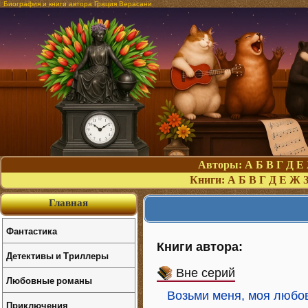
Биография и книги автора Грация Верасани
Авторы:
А
Б
В
Г
Д
Е
Книги:
А
Б
В
Г
Д
Е
Ж
Главная
Фантастика
Книги автора:
Детективы и Триллеры
Вне серий
Любовные романы
Возьми меня, моя любо
Приключения