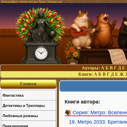
Биография и книги автора Грант Макмастер
Авторы:
А
Б
В
Г
Д
Е
Книги:
А
Б
В
Г
Д
Е
Ж
Главная
Фантастика
Книги автора:
Детективы и Триллеры
Серия: Метро: Вселен
Любовные романы
19. Метро 2033. Британ
Приключения