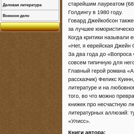
старейшим лауреатом (68
Деловая литература
Голдингу в 1980 году.
Военное дело
Говард Джейкобсон также
за лучшее юмористическо
Когда критики называли е
«Нет, я еврейская Джейн 
За два года до «Вопроса
совсем типичную для нег
Главный герой романа «Акт
рассказчик) Феликс Куинн
литературе и на любовно
того, во что можно превр
книжек про несчастную л
литературных аллюзий: т
«Улисс».
Книги автора: