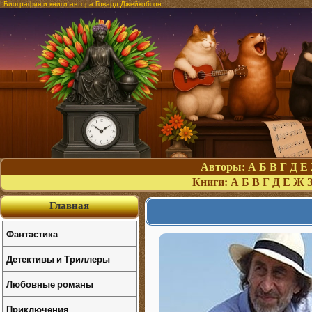
Биография и книги автора Говард Джейкобсон
Авторы:
А
Б
В
Г
Д
Е
Книги:
А
Б
В
Г
Д
Е
Ж
Главная
Фантастика
Детективы и Триллеры
Любовные романы
Приключения