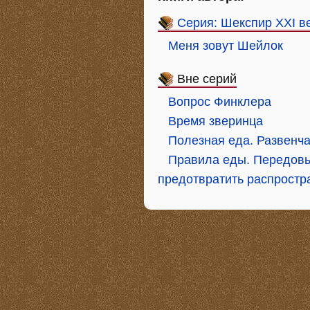
Серия: Шекспир XXI в
Меня зовут Шейлок
Вне серий
Вопрос Финклера
Время зверинца
Полезная еда. Развенч
Правила еды. Передовые
предотвратить распрост