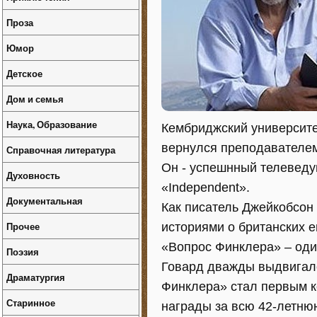
Проза
Юмор
Детское
Дом и семья
Наука, Образование
Кембриджский университет
вернулся преподавателе
Справочная литература
Он - успешнный телеведу
Духовность
«Independent».
Документальная
Как писатель Джейкобсон
Прочее
историями о британских е
«Вопрос Финклера» – оди
Поэзия
Говард дважды выдвигалс
Драматургия
Финклера» стал первым 
Старинное
награды за всю 42-летню