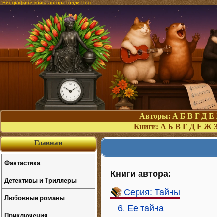
Биография и книги автора Голди Росс
Авторы:
А
Б
В
Г
Д
Е
Книги:
А
Б
В
Г
Д
Е
Ж
Главная
Фантастика
Книги автора:
Детективы и Триллеры
Серия: Тайны
Любовные романы
6. Ее тайна
Приключения