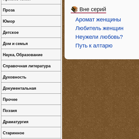
Вне серий
Проза
Аромат женщины
Юмор
Любитель женщин
Детское
Неужели любовь?
Дом и семья
Путь к алтарю
Наука, Образование
Справочная литература
Духовность
Документальная
Прочее
Поэзия
Драматургия
Старинное