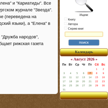
Елена" и "Кариатиды". Все
ргском журнале "Звезда".
Ищем:
ве (переведена на
Книгу
ский языки), а "Елена" в
Автора
Серию книг
 "Дружба народов",
общает рижская газета
Календарь
« Август 2026 »
Пн
Вт
Ср
Чт
Пт
Сб
Вс
1
2
3
4
5
6
7
8
9
10
11
12
13
14
15
16
17
18
19
20
21
22
23
24
25
26
27
28
29
30
31