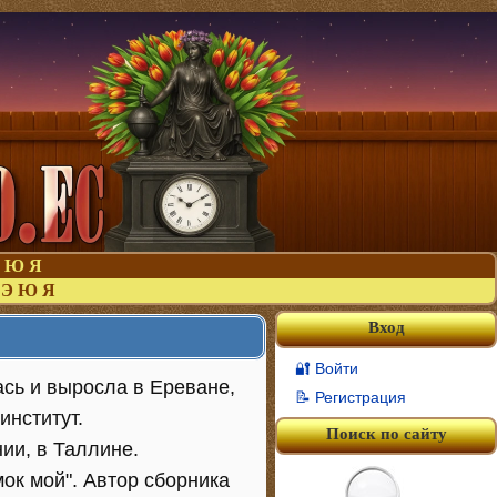
Ю
Я
Э
Ю
Я
Вход
🔐 Войти
сь и выросла в Ереване,
📝 Регистрация
институт.
Поиск по сайту
ии, в Таллине.
ок мой". Автор сборника