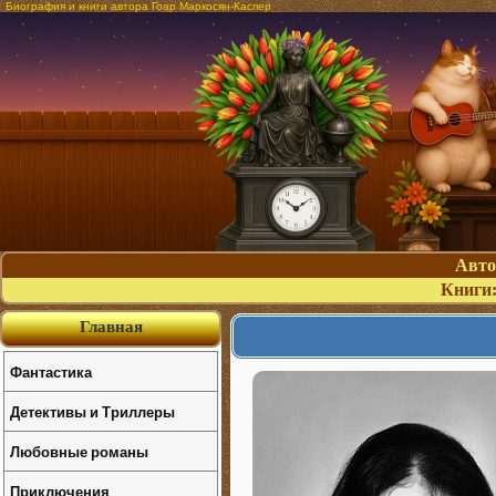
Биография и книги автора Гоар Маркосян-Каспер
Авт
Книги
Главная
Фантастика
Детективы и Триллеры
Любовные романы
Приключения