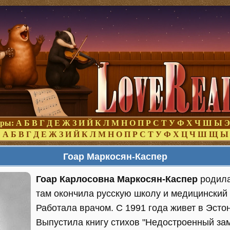
оры:
А
Б
В
Г
Д
Е
Ж
З
И
Й
К
Л
М
Н
О
П
Р
С
Т
У
Ф
Х
Ч
Ш
Ы
Э
:
А
Б
В
Г
Д
Е
Ж
З
И
Й
К
Л
М
Н
О
П
Р
С
Т
У
Ф
Х
Ц
Ч
Ш
Щ
Ы
Гоар Маркосян-Каспер
Гоар Карлосовна Маркосян-Каспер
родила
там окончила русскую школу и медицинский 
Работала врачом. С 1991 года живет в Эстон
Выпустила книгу стихов "Недостроенный зам