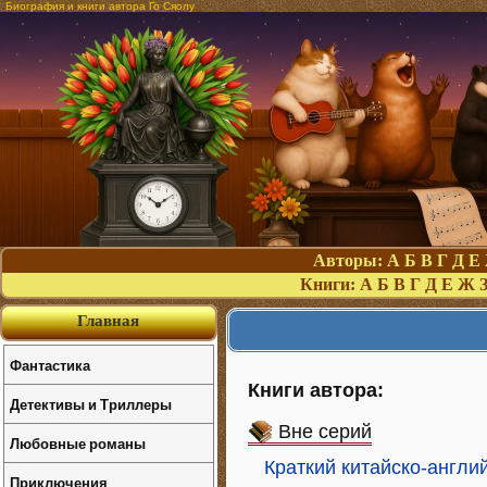
Биография и книги автора Го Сяолу
Авторы:
А
Б
В
Г
Д
Е
Книги:
А
Б
В
Г
Д
Е
Ж
Главная
Фантастика
Книги автора:
Детективы и Триллеры
Вне серий
Любовные романы
Краткий китайско-англи
Приключения