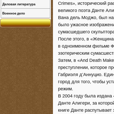
Crimes», исторический р
Деловая литература
великого поэта Данте Ал
Военное дело
Вана дель Моджо, был на
было ужасное изображени
сумасшедшего скульптора,
После этого, в «Женщина 
в одноименном фильме Ф
эзотерическим сумасшест
Затем, в «And Death Make
преступлении, которое п
Габриэля д’Аннуцио. Един
город для того, чтобы у
режим.
В 2004 году была издана 
Данте Алигери, за которой
книге Данте распутывает 