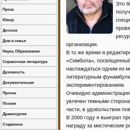
Это б
Проза
получ
Юмор
специ
прове
Детское
ресур
Дом и семья
организации.
Наука, Образование
В то же время я редакти
«Симбола», посвященный 
Справочная литература
наслаждаться одним из м
Духовность
литературным фунамбулиз
Документальная
экспериментированием.
Прочее
Очевидно администрация 
увлечен темными сторона
Поэзия
части, в удовольствии по
Драматургия
В 2000 году я выиграл п
Старинное
награду за мистические 