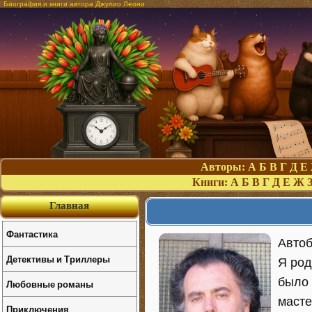
Биография и книги автора Джулио Леони
Авторы:
А
Б
В
Г
Д
Е
Книги:
А
Б
В
Г
Д
Е
Ж
Главная
Фантастика
Автоб
Детективы и Триллеры
Я род
было 
Любовные романы
масте
Приключения