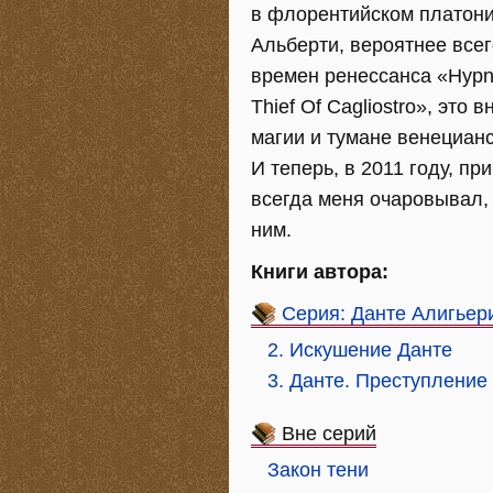
в флорентийском платони
Альберти, вероятнее все
времен ренессанса «Hypne
Thief Of Cagliostro», эт
магии и тумане венецианс
И теперь, в 2011 году, пр
всегда меня очаровывал, 
ним.
Книги автора:
Серия: Данте Алигьер
2. Искушение Данте
3. Данте. Преступление
Вне серий
Закон тени