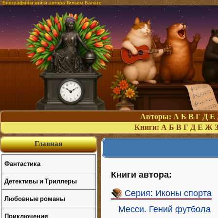
Биография и книги автора Гильем Балаге
Авторы:
А
Б
В
Г
Д
Е
Книги:
А
Б
В
Г
Д
Е
Ж
Главная
Фантастика
Книги автора:
Детективы и Триллеры
Серия: Иконы спорта
Любовные романы
Месси. Гений футбола
Приключения