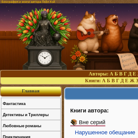
Биография и книги автора Гейл Кэй
Авторы:
А
Б
В
Г
Д
Е
Книги:
А
Б
В
Г
Д
Е
Ж
Главная
Фантастика
Книги автора:
Детективы и Триллеры
Вне серий
Любовные романы
Нарушенное обещание
Приключения