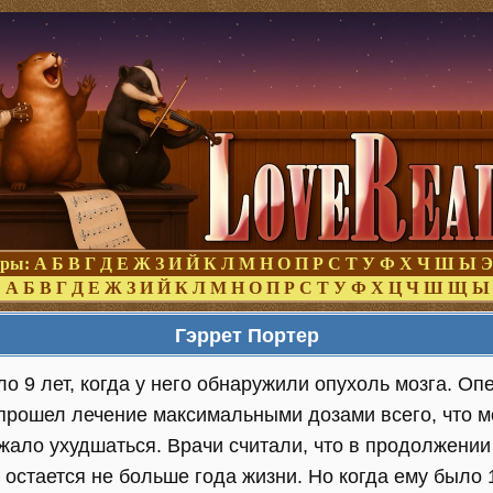
оры:
А
Б
В
Г
Д
Е
Ж
З
И
Й
К
Л
М
Н
О
П
Р
С
Т
У
Ф
Х
Ч
Ш
Ы
Э
:
А
Б
В
Г
Д
Е
Ж
З
И
Й
К
Л
М
Н
О
П
Р
С
Т
У
Ф
Х
Ц
Ч
Ш
Щ
Ы
Гэррет Портер
о 9 лет, когда у него обнаружили опухоль мозга. О
прошел лечение максимальными дозами всего, что м
ало ухудшаться. Врачи считали, что в продолжении
 остается не больше года жизни. Но когда ему было 1