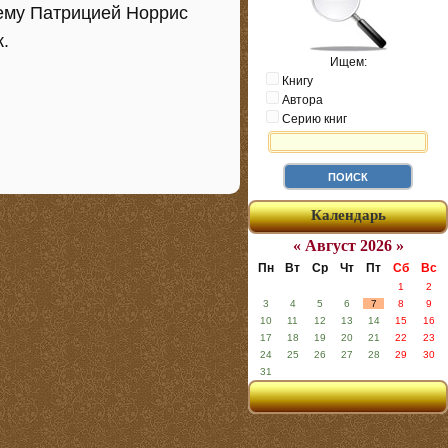
 ему Патрицией Норрис
.
Ищем:
Книгу
Автора
Серию книг
Календарь
« Август 2026 »
Пн
Вт
Ср
Чт
Пт
Сб
Вс
1
2
3
4
5
6
7
8
9
10
11
12
13
14
15
16
17
18
19
20
21
22
23
24
25
26
27
28
29
30
31