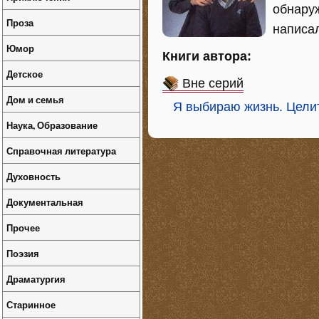
обнаруж
Проза
написал
Юмор
Книги автора:
Детское
Вне серий
Дом и семья
Я выбираю жизнь. Целит
Наука, Образование
Справочная литература
Духовность
Документальная
Прочее
Поэзия
Драматургия
Старинное