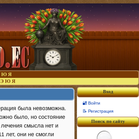
Ю
Я
Э
Ю
Я
Вход
🔐 Войти
перация была невозможна.
📝 Регистрация
ожно было, но состояние
Поиск по сайту
 лечения смысла нет и
1 лет, они не смогли