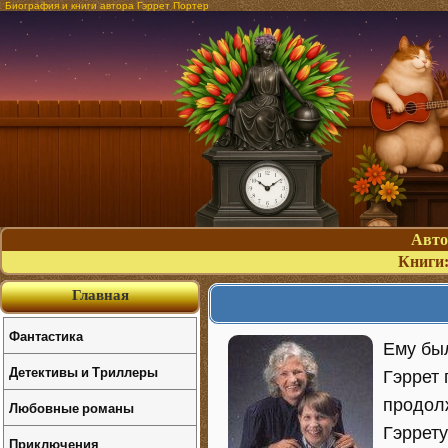
Биография и книги автора Гэррет Портер
Авт
Книги
Главная
Фантастика
Ему был
Детективы и Триллеры
Гэррет 
продолж
Любовные романы
Гэррету
Приключения