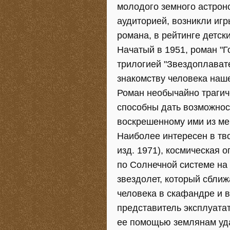
молодого земного астрон
аудиторией, возникли иг
романа, в рейтинге детск
Начатый в 1951, роман "Го
трилогией "Звездоплават
знакомству человека наш
Роман необычайно трагич
способны дать возможнос
воскрешенному ими из ме
Наиболее интересен в тво
изд. 1971), космическая
по Солнечной системе на
звездолет, который сближ
человека в скафандре и 
представитель эксплуата
ее помощью землянам уда