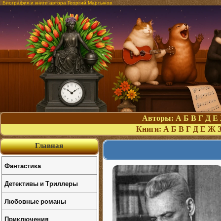
Биография и книги автора Георгий Мартынов
Авторы:
А
Б
В
Г
Д
Е
Книги:
А
Б
В
Г
Д
Е
Ж
Главная
Фантастика
Детективы и Триллеры
Любовные романы
Приключения