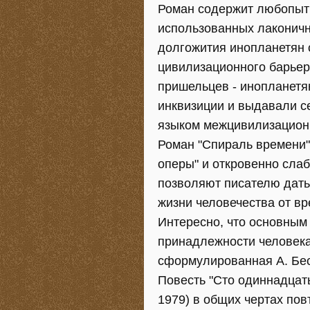
Роман содержит любопытн
использованных лаконичн
долгожития инопланетян 
цивилизационного барьер
пришельцев - инопланетя
инквизиции и выдавали се
языком межцивилизацион
Роман "Спираль времени"
оперы" и откровенно сла
позволяют писателю дать 
жизни человечества от в
Интересно, что основным
принадлежности человека
сформулированная А. Бе
Повесть "Сто одиннадцатый
1979) в общих чертах пов