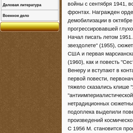
войны с сентября 1941, 
Деловая литература
фронтах. Награжден орде
Военное дело
демобилизации в октябре
прогрессировавшей глухо
Начал писать летом 1951.
звездолете" (1955), сюже
США и первая марсианска
(1960), как и повесть "Сес
Венеру и вступают в конт
первой повести, первона
тяжело сказались клише 
"антиимпериалистической
нетрадиционных сюжетных
подоплека выделили пове
произведений космической
С 1956 М. становится пр