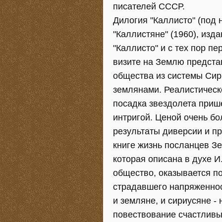
писателей СССР.
Дилогия "Каллисто" (под 
"Каллистяне" (1960), изд
"Каллисто" и с тех пор п
визите на Землю предста
общества из системы Сир
землянами. Реалистическ
посадка звездолета приш
интригой. Ценой очень б
результаты диверсии и пр
книге жизнь посланцев З
которая описана в духе 
общество, оказывается по
страдавшего напряженнос
и земляне, и сириусяне -
повествование счастливы