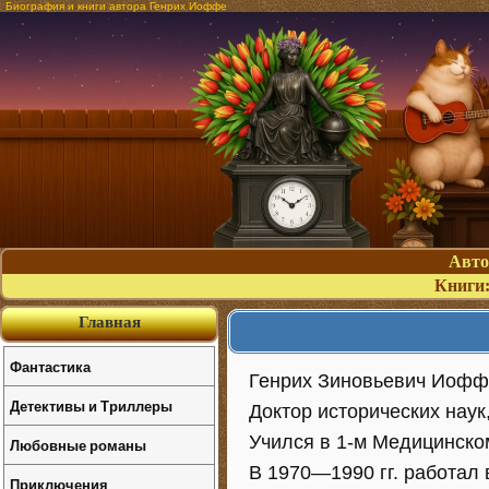
Биография и книги автора Генрих Иоффе
Авт
Книги
Главная
Фантастика
Генрих Зиновьевич Иоффе 
Детективы и Триллеры
Доктор исторических наук
Учился в 1-м Медицинском
Любовные романы
В 1970—1990 гг. работал 
Приключения