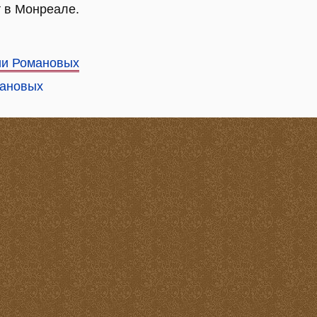
 в Монреале.
ии Романовых
мановых