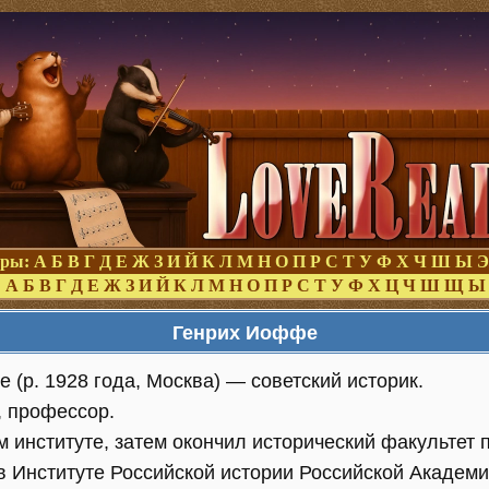
оры:
А
Б
В
Г
Д
Е
Ж
З
И
Й
К
Л
М
Н
О
П
Р
С
Т
У
Ф
Х
Ч
Ш
Ы
Э
:
А
Б
В
Г
Д
Е
Ж
З
И
Й
К
Л
М
Н
О
П
Р
С
Т
У
Ф
Х
Ц
Ч
Ш
Щ
Ы
Генрих Иоффе
(р. 1928 года, Москва) — советский историк.
, профессор.
 институте, затем окончил исторический факультет 
в Институте Российской истории Российской Академи