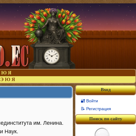
Ю
Я
Э
Ю
Я
Вход
🔐 Войти
📝 Регистрация
Поиск по сайту
пединститута им. Ленина.
и Наук.