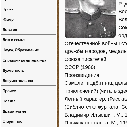
Род
Проза
Вое
Юмор
Вел
Сою
Детское
орд
Дом и семья
Отечественной войны I с
Наука, Образование
Дружбы Народов, медалью
Союза писателей
Справочная литература
СССР (1966)
Духовность
Произведения
Документальная
Самолет подбит над целью
Прочее
приключений) (читать зде
Летный характер: (Расска
Поэзия
(Библиотечка журнала "Со
Драматургия
Владимир Ильюшин. М., 1
Старинное
Прыжок от солнца. М., 19