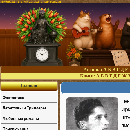
Биография и книги автора Генрих Гофман
Авторы:
А
Б
В
Г
Д
Е
Книги:
А
Б
В
Г
Д
Е
Ж
Главная
Фантастика
Ген
Детективы и Триллеры
Ирк
шту
Любовные романы
пис
Приключения