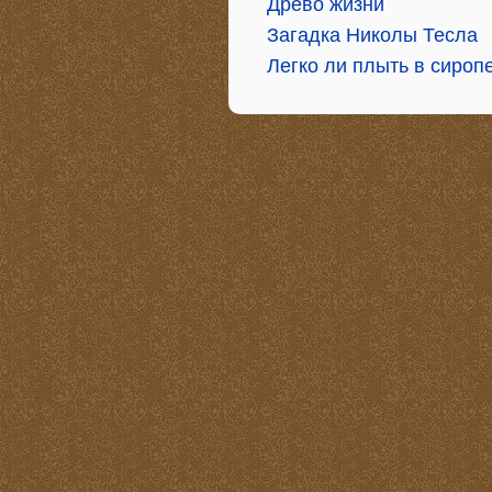
Древо жизни
Загадка Николы Тесла
Легко ли плыть в сироп