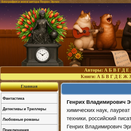
Биография и книги автора Генрих Эрлих
Авторы:
А
Б
В
Г
Д
Е
Книги:
А
Б
В
Г
Д
Е
Ж
Главная
Фантастика
Генрих Владимирович 
Детективы и Триллеры
химических наук, лауреат
техники, российский писа
Любовные романы
Генрих Владимирович Эрл
Приключения