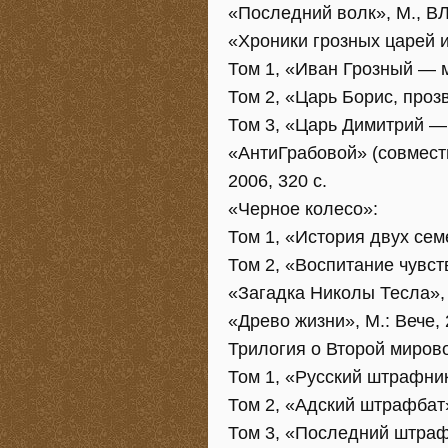
«Последний волк», М., ВЛ
«Хроники грозных царей 
Том 1, «Иван Грозный — м
Том 2, «Царь Борис, проз
Том 3, «Царь Димитрий — 
«АнтиГрабовой» (совмест
2006, 320 с.
«Черное колесо»:
Том 1, «История двух семе
Том 2, «Воспитание чувств
«Загадка Николы Тесла», 
«Древо жизни», М.: Вече, 
Трилогия о Второй миров
Том 1, «Русский штрафник
Том 2, «Адский штрафбат»,
Том 3, «Последний штрафб