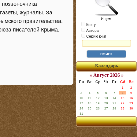
 позвоночника
газеты, журналы. За
Ищем:
ымского правительства.
Книгу
оюза писателей Крыма.
Автора
Серию книг
Календарь
« Август 2026 »
Пн
Вт
Ср
Чт
Пт
Сб
Вс
1
2
3
4
5
6
7
8
9
10
11
12
13
14
15
16
17
18
19
20
21
22
23
24
25
26
27
28
29
30
31