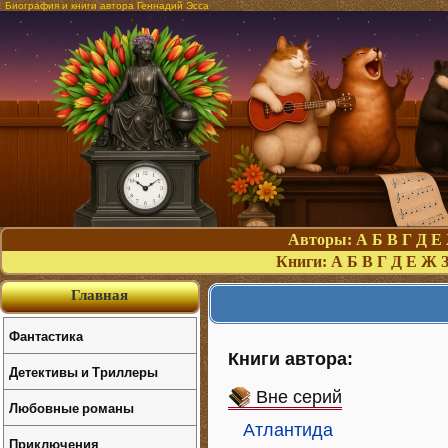
Биография и книги автора Геннадий Эсса
Авторы:
А
Б
В
Г
Д
Е
Книги:
А
Б
В
Г
Д
Е
Ж
Главная
Фантастика
Книги автора:
Детективы и Триллеры
Вне серий
Любовные романы
Атлантида
Приключения