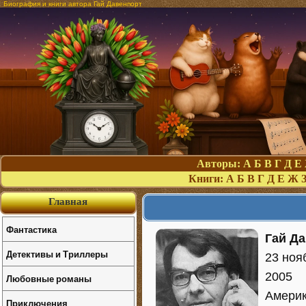
Биография и книги автора Гай Давенпорт
Авторы:
А
Б
В
Г
Д
Е
Книги:
А
Б
В
Г
Д
Е
Ж
Главная
Фантастика
Гай Д
Детективы и Триллеры
23 ноя
2005
Любовные романы
Америк
Приключения