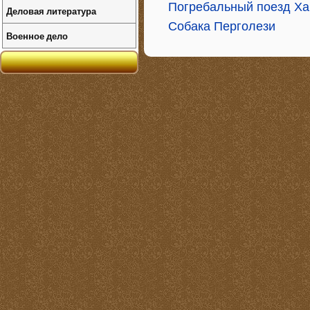
Погребальный поезд Ха
Деловая литература
Собака Перголези
Военное дело