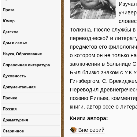
Изучал
Проза
универ
Юмор
словес
Толкина. После службы в
Детское
переводческой и литерат
Дом и семья
предметов его филологич
Наука, Образование
о котором он не только н
заключении в больнице Св
Справочная литература
Был близко знаком с У.К.У
Духовность
Гинзбергом, С. Брекидже
Документальная
Переводил древнегреческ
Прочее
поэзию Рильке, комменти
книги, автор эссе о литер
Поэзия
Книги автора:
Драматургия
Вне серий
Старинное