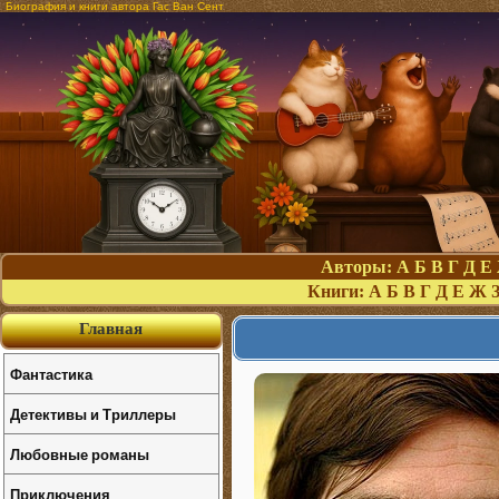
Биография и книги автора Гас Ван Сент
Авторы:
А
Б
В
Г
Д
Е
Книги:
А
Б
В
Г
Д
Е
Ж
Главная
Фантастика
Детективы и Триллеры
Любовные романы
Приключения