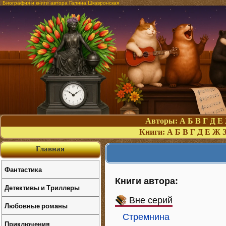
Биография и книги автора Галина Шкавронская
Авторы:
А
Б
В
Г
Д
Е
Книги:
А
Б
В
Г
Д
Е
Ж
Главная
Фантастика
Книги автора:
Детективы и Триллеры
Вне серий
Любовные романы
Стремнина
Приключения