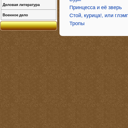
Деловая литература
Принцесса и её зверь
Военное дело
Стой, курица!, или глэмп
Тропы