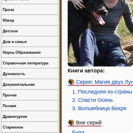
Проза
Юмор
Детское
Дом и семья
Наука, Образование
Справочная литература
Книги автора:
Духовность
Серия: Магия двух Лу
Документальная
1. Последняя из страны
Прочее
2. Спасти Осень
Поэзия
3. Волшебница Вихря
Драматургия
Вне серий
Старинное
Бури