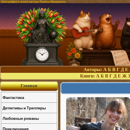
Биография и книги автора Галина Мишарина
Авторы:
А
Б
В
Г
Д
Е
Книги:
А
Б
В
Г
Д
Е
Ж
Главная
Фантастика
Детективы и Триллеры
Любовные романы
Приключения