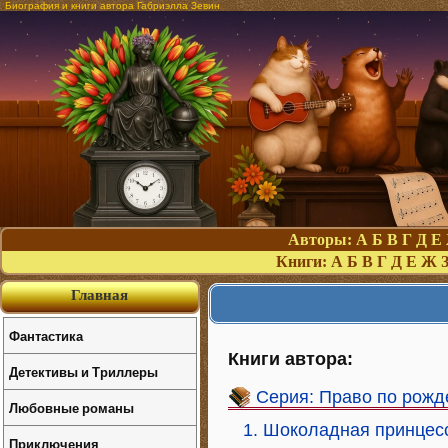
Биография и книги автора Габриэлла Зевин
Авторы:
А
Б
В
Г
Д
Е
Книги:
А
Б
В
Г
Д
Е
Ж
Главная
Фантастика
Книги автора:
Детективы и Триллеры
Серия: Право по рож
Любовные романы
1. Шоколадная принцес
Приключения