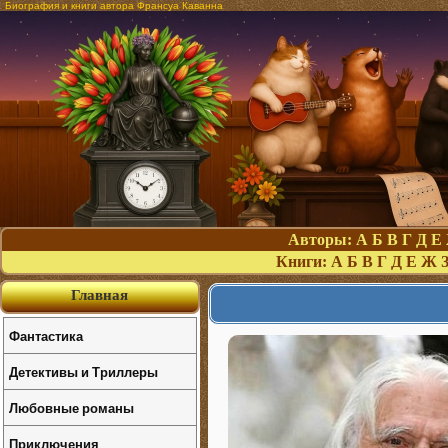
Биография и книги автора Франсуа Каванна
Авторы:
А
Б
В
Г
Д
Е
Книги:
А
Б
В
Г
Д
Е
Ж
Главная
Фантастика
Детективы и Триллеры
Любовные романы
Приключения