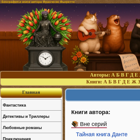
Биография и книги автора Франческо Фьоретти
Авторы:
А
Б
В
Г
Д
Е
Книги:
А
Б
В
Г
Д
Е
Ж
Главная
Фантастика
Книги автора:
Детективы и Триллеры
Вне серий
Любовные романы
Тайная книга Данте
Приключения