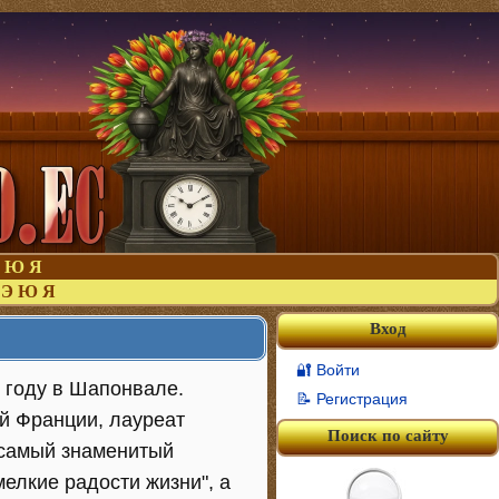
Ю
Я
Э
Ю
Я
Вход
🔐 Войти
8 году в Шапонвале.
📝 Регистрация
й Франции, лауреат
Поиск по сайту
 самый знаменитый
мелкие радости жизни", а