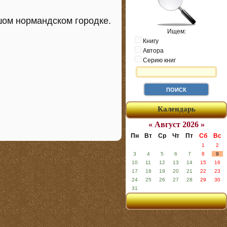
шом нормандском городке.
Ищем:
Книгу
Автора
Серию книг
Календарь
« Август 2026 »
Пн
Вт
Ср
Чт
Пт
Сб
Вс
1
2
3
4
5
6
7
8
9
10
11
12
13
14
15
16
17
18
19
20
21
22
23
24
25
26
27
28
29
30
31