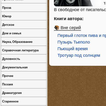
т
Проза
В свободное от писатель
Юмор
Книги автора:
Детское
Вне серий
Дом и семья
Первый глоток пива и п
Наука, Образование
Пузырь Тьеполо
Пьющий время
Справочная литература
Тротуар под солнцем
Духовность
Документальная
Прочее
Поэзия
Драматургия
Старинное