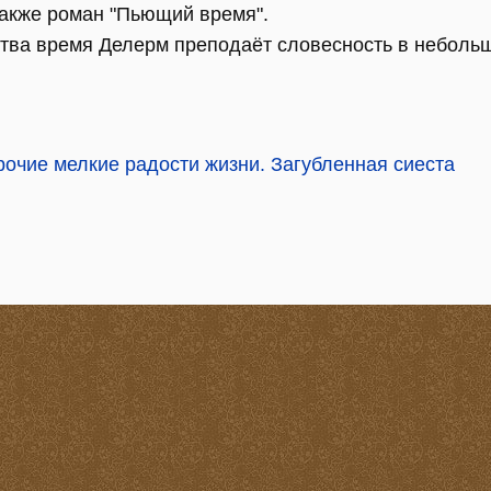
акже роман "Пьющий время".
ства время Делерм преподаёт словесность в неболь
рочие мелкие радости жизни. Загубленная сиеста