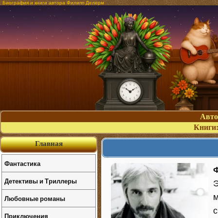
Биография и книги автора Филипп Делерм
Авт
Книги
Главная
Фантастика
Детективы и Триллеры
Э
м
Любовные романы
с
Приключения