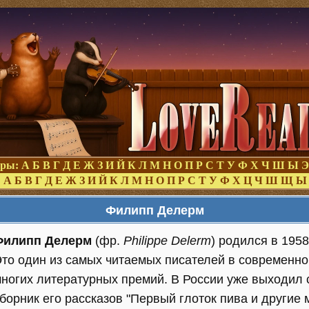
оры:
А
Б
В
Г
Д
Е
Ж
З
И
Й
К
Л
М
Н
О
П
Р
С
Т
У
Ф
Х
Ч
Ш
Ы
Э
:
А
Б
В
Г
Д
Е
Ж
З
И
Й
К
Л
М
Н
О
П
Р
С
Т
У
Ф
Х
Ц
Ч
Ш
Щ
Ы
Филипп Делерм
Филипп Делерм
(фр.
Philippe Delerm
) родился в 195
то один из самых читаемых писателей в современно
ногих литературных премий. В России уже выходил
борник его рассказов "Первый глоток пива и другие 