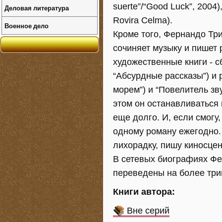
suerte”/“Good Luck”, 2004
Деловая литература
Rovira Celma).
Военное дело
Кроме того, Фернандо Тр
сочиняет музыку и пишет 
художественные книги - сб
“Абсурдные рассказы”) и р
морем”) и “Повелитель звук
этом он останавливаться
еще долго. И, если смогу,
одному роману ежегодно. 
лихорадку, пишу киносцен
В сетевых биографиях Фер
переведены на более три
Книги автора:
Вне серий