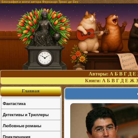
Биография и книги автора Фернандо Триас де Без
Авторы:
А
Б
В
Г
Д
Е
Книги:
А
Б
В
Г
Д
Е
Ж
Главная
Фантастика
Детективы и Триллеры
Любовные романы
Приключения