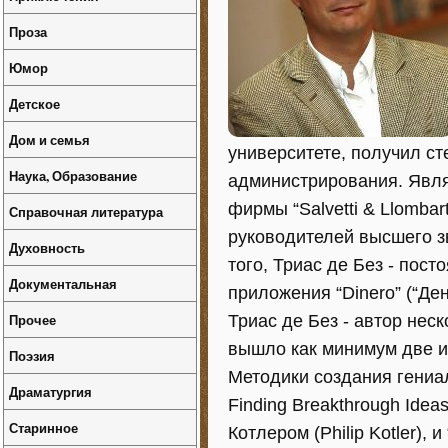
Проза
Юмор
Детское
Дом и семья
университете, получил ст
Наука, Образование
администрирования. Явля
фирмы “Salvetti & Llomba
Справочная литература
руководителей высшего зв
Духовность
того, Триас де Без - пост
Документальная
приложения “Dinero” (“Ден
Прочее
Триас де Без - автор неск
вышло как минимум две из
Поэзия
Методики создания гениаль
Драматургия
Finding Breakthrough Idea
Старинное
Котлером (Philip Kotler),