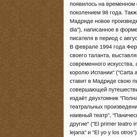
появилось на временном 
поколением 98 года. Такж
Мадриде новое произведен
dia"), написанное в форм
писателя в период с авгус
В феврале 1994 года Фер
своего таланта, выставл
современного искусства, 
королю Испании" ("Carta a
ставит в Мадриде свою пь
совершающей путешествие
издаёт двухтомник "Полна
театральных произведений
наивный театр", "Паничес
другие" ("El primer teatro 
lejana" и "El yo y los otro