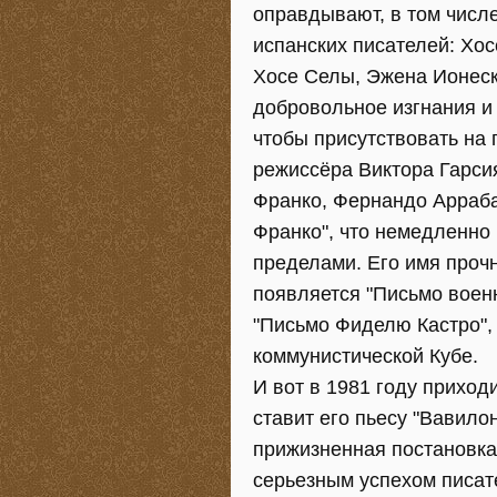
оправдывают, в том числ
испанских писателей: Хо
Хосе Селы, Эжена Ионеск
добровольное изгнания и
чтобы присутствовать на
режиссёра Виктора Гарсия
Франко, Фернандо Аррабал
Франко", что немедленно 
пределами. Его имя проч
появляется "Письмо военн
"Письмо Фиделю Кастро", 
коммунистической Кубе.
И вот в 1981 году приход
ставит его пьесу "Вавилон
прижизненная постановка
серьезным успехом писат