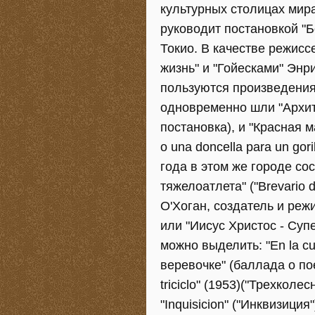
культурных столицах мир
руководит постановкой "Бо
Токио. В качестве режисс
жизнь" и "Гойесками" Эн
пользуются произведения
одновременно шли "Архит
постановка), и "Красная 
o una doncella para un go
года в этом же городе со
тяжелоатлета" ("Brevario d
О'Хоган, создатель и реж
или "Иисус Христос - Суп
можно выделить: "En la cue
веревочке" (баллада о поез
triciclo" (1953)("Трехколес
"Inquisicion" ("Инквизиция