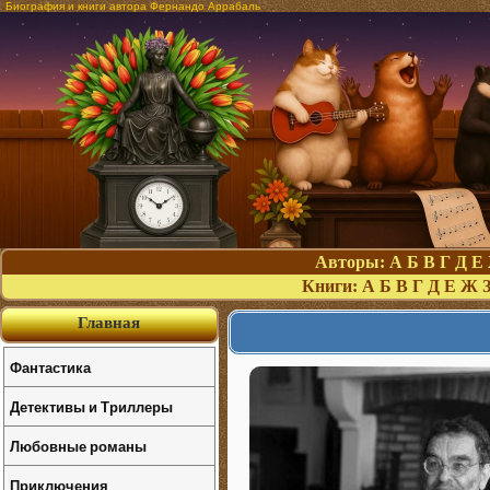
Биография и книги автора Фернандо Аррабаль
Авторы:
А
Б
В
Г
Д
Е
Книги:
А
Б
В
Г
Д
Е
Ж
Главная
Фантастика
Детективы и Триллеры
Любовные романы
Приключения