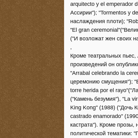
arquitecto y el emperador 
Ассирии"); "Tormentos y de
наслаждения плоти); "Roba
"El gran ceremonial"("Вели
("И возложат жен своих на
,
Кроме театральных пьес,
произведений он опубликов
"Arrabal celebrando la cer
церемонию смущения"); "El
torre herida por el rayo"("
("Камень безумия"), "La vir
King Kong" (1988) ("Дочь К
castrado enamorado" (19
кастрата"). Кроме прозы, 
политической тематики: "