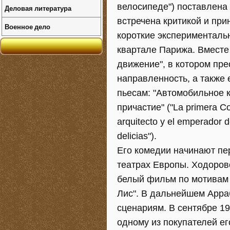
велосипеде") поставлена 
Деловая литература
встречена критикой и пр
Военное дело
короткие эксперименталь
квартале Парижа. Вместе
движение", в котором пр
направленность, а также е
пьесам: "Автомобильное к
причастие" ("La primera C
arquitecto y el emperador d
delicias").
Его комедии начинают пер
театрах Европы. Ходоров
белый фильм по мотивам
Лис". В дальнейшем Арра
сценариям. В сентябре 1
одному из покупателей его