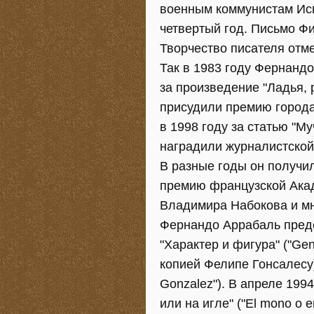
военным коммунистам Исп
четвертый год. Письмо Фи
Творчество писателя отм
Так в 1983 году Фернанд
за произведение "Ладья, 
присудили премию города
в 1998 году за статью "М
наградили журналистской
В разные годы он получи
премию французской Ака
Владимира Набокова и мн
Фернандо Аррабаль предс
"Характер и фигура" ("Gen
копией Фелипе Гонсалесу)" 
Gonzalez"). В апреле 199
или на игле" ("El mono o e