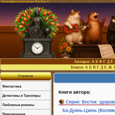
Биография и книги автора Фэн Шао И
Авторы:
А
Б
В
Г
Д
Е
Книги:
А
Б
В
Г
Д
Е
Ж
Главная
Фантастика
Книги автора:
Детективы и Триллеры
Серия: Восток: здоров
Любовные романы
Ба-Дуань-Цзинь (Восемь
Приключения