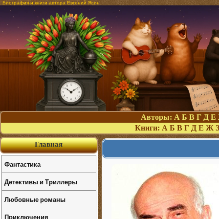
Биография и книги автора Евгений Ясин
Авторы:
А
Б
В
Г
Д
Е
Книги:
А
Б
В
Г
Д
Е
Ж
Главная
Фантастика
Детективы и Триллеры
Любовные романы
Приключения