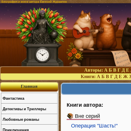
Биография и книги автора Евгений Журавлев
Авторы:
А
Б
В
Г
Д
Е
Книги:
А
Б
В
Г
Д
Е
Ж
Главная
Фантастика
Книги автора:
Детективы и Триллеры
Вне серий
Любовные романы
Операция "Шасть!"
Приключения