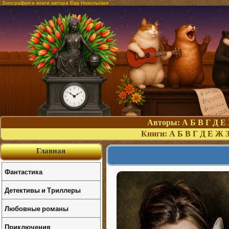
Биография и книги автора Ева Никольская
Авторы:
А
Б
В
Г
Д
Е
Книги:
А
Б
В
Г
Д
Е
Ж
Главная
Фантастика
Детективы и Триллеры
Любовные романы
Приключения