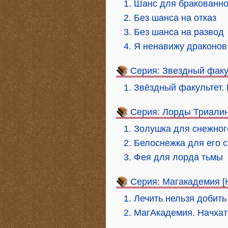
1. Шанс для бракованн
2. Без шанса на отказ
3. Без шанса на развод
4. Я ненавижу драконов
Серия: Звездный факу
1. Звёздный факультет.
Серия: Лорды Триали
1. Золушка для снежног
2. Белоснежка для его 
3. Фея для лорда тьмы
Серия: Магакадемия [
1. Лечить нельзя добить
2. МагАкадемия. Начхат