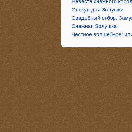
Невеста снежного коро
Опекун для Золушки
Свадебный отбор. Заму
Снежная Золушка
Честное волшебное! или