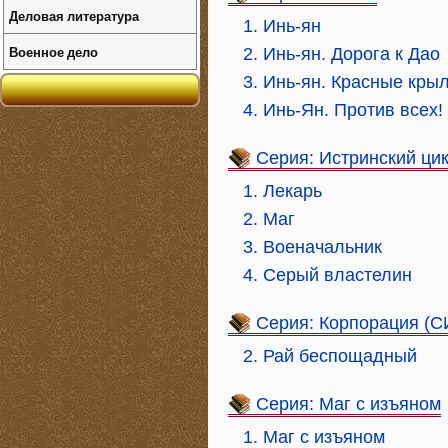
Деловая литература
1. Инь-ян
Военное дело
2. Инь-ян. Дорога к Дао
3. Инь-ян. Красные кры
4. Инь-Ян. Против всех!
Серия: Истринский ци
1. Лекарь
2. Маг
3. Военачальник
4. Серый властелин
Серия: Корпорация (С
2. Рай беспощадный
Серия: Маг с изъяном
1. Маг с изъяном