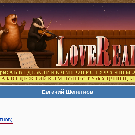
оры:
А
Б
В
Г
Д
Е
Ж
З
И
Й
К
Л
М
Н
О
П
Р
С
Т
У
Ф
Х
Ч
Ш
Ы
Э
:
А
Б
В
Г
Д
Е
Ж
З
И
Й
К
Л
М
Н
О
П
Р
С
Т
У
Ф
Х
Ц
Ч
Ш
Щ
Ы
Евгений Щепетнов
тнов)