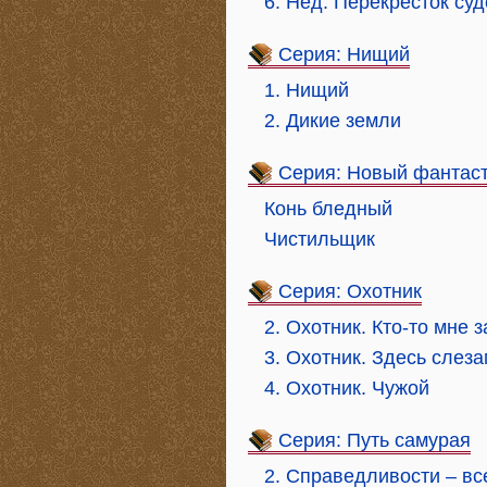
6. Нед. Перекресток су
Серия: Нищий
1. Нищий
2. Дикие земли
Серия: Новый фантаст
Конь бледный
Чистильщик
Серия: Охотник
2. Охотник. Кто-то мне з
3. Охотник. Здесь слеза
4. Охотник. Чужой
Серия: Путь самурая
2. Справедливости – вс