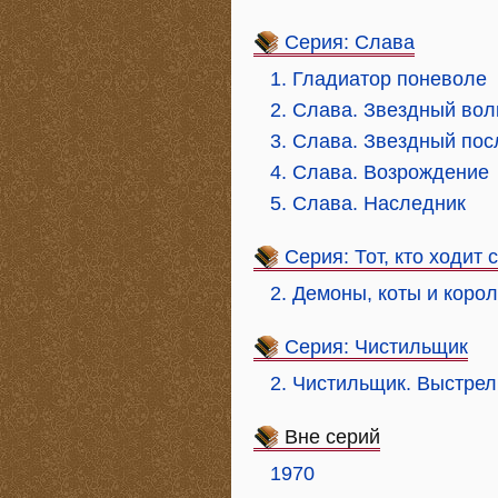
Серия: Слава
1. Гладиатор поневоле
2. Слава. Звездный вол
3. Слава. Звездный пос
4. Слава. Возрождение
5. Слава. Наследник
Серия: Тот, кто ходит 
2. Демоны, коты и коро
Серия: Чистильщик
2. Чистильщик. Выстрел
Вне серий
1970