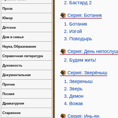
2. Бастард 2
Проза
Серия: Ботаник
Юмор
1. Ботаник
Детское
2. Изгой
Дом и семья
3. Поводырь
Наука, Образование
Серия: День непослу
Справочная литература
2. Будем жить!
Духовность
Серия: Зверёныш
Документальная
1. Звереныш
Прочее
2. Зверь
Поэзия
3. Демон
Драматургия
4. Вожак
Старинное
Серия: Инь-ян