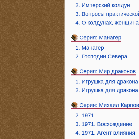
2. Имперский колдун
3. Вопросы практическо
4. О колдунах, женщина
Серия: Манагер
1. Манагер
2. Господин Севера
Серия: Мир драконов
1. Игрушка для дракона
2. Игрушка для дракона
Серия: Михаил Карпо
2. 1971
3. 1971. Восхождение
4. 1971. Агент влияния