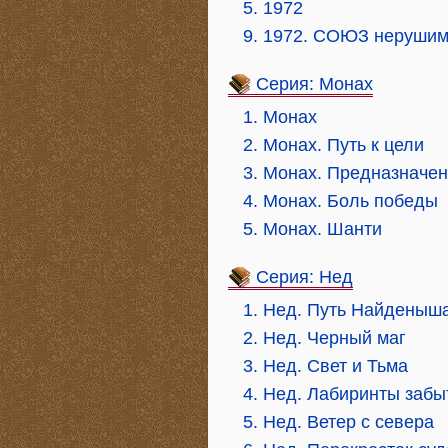
5. 1972
9. 1972. СОЮЗ неруши
Серия: Монах
1. Монах
2. Монах. Путь к цели
3. Монах. Предназначе
4. Монах. Боль победы
5. Монах. Шанти
Серия: Нед
1. Нед. Путь Найденыш
2. Нед. Черный маг
3. Нед. Свет и Тьма
4. Нед. Лабиринты забы
5. Нед. Ветер с севера