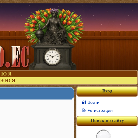
Ю
Я
Э
Ю
Я
Вход
🔐 Войти
📝 Регистрация
Поиск по сайту