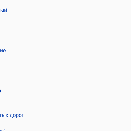
мый
ние
а
тых дорог