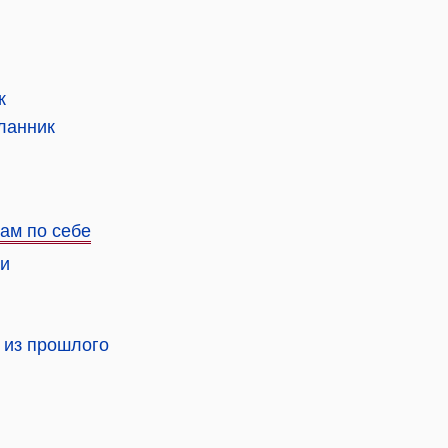
к
ланник
сам по себе
ли
 из прошлого