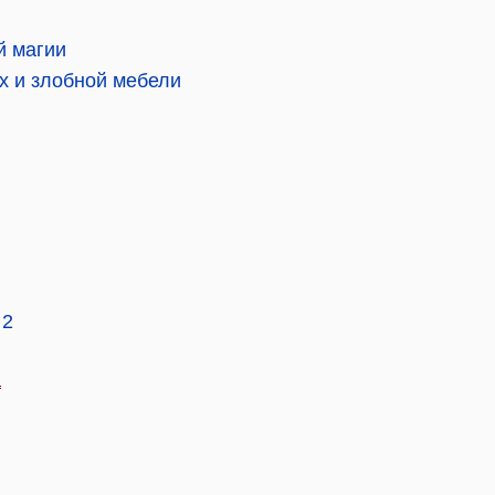
й магии
х и злобной мебели
 2
в