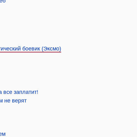
деб
ический боевик (Эксмо)
а все заплатит!
м не верят
ем