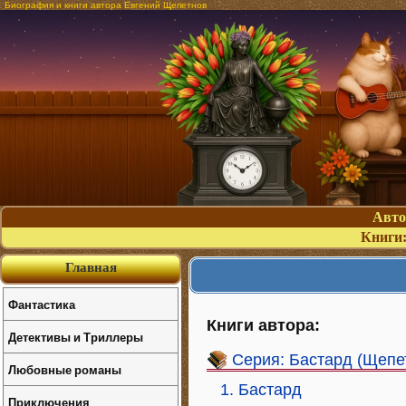
Биография и книги автора Евгений Щепетнов
Авт
Книги
Главная
Фантастика
Книги автора:
Детективы и Триллеры
Серия: Бастард (Щепе
Любовные романы
1. Бастард
Приключения