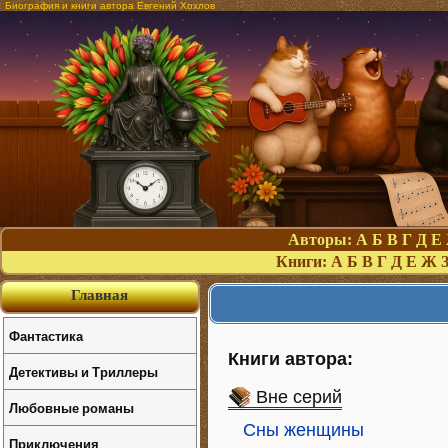
Биография и книги автора Евгений Хохлов
Авторы:
А
Б
В
Г
Д
Е
Книги:
А
Б
В
Г
Д
Е
Ж
Главная
Фантастика
Книги автора:
Детективы и Триллеры
Вне серий
Любовные романы
Сны женщины
Приключения