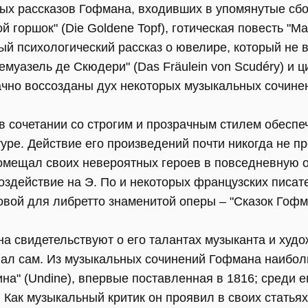
ных рассказов Гофмана, входивших в упомянутые сб
 горшок" (Die Goldene Topf), готическая повесть "Ма
й психологический рассказ о ювелире, который не в
муазель де Скюдери" (Das Fräulein von Scudéry) и 
дачно воссозданы дух некоторых музыкальных сочине
в сочетании со строгим и прозрачным стилем обесп
уре. Действие его произведений почти никогда не п
помещал своих невероятных героев в повседневную о
здействие на Э. По и некоторых французских писате
вой для либретто знаменитой оперы – "Сказок Гофм
а свидетельствуют о его талантах музыканта и худо
ал сам. Из музыкальных сочинений Гофмана наибол
на" (Undine), впервые поставленная в 1816; среди е
 Как музыкальный критик он проявил в своих статья