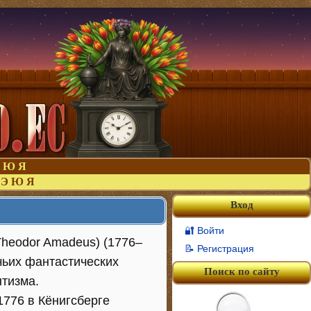
Ю
Я
Э
Ю
Я
Вход
🔐 Войти
Theodor Amadeus) (1776–
📝 Регистрация
 чьих фантастических
Поиск по сайту
нтизма.
776 в Кёнигсберге