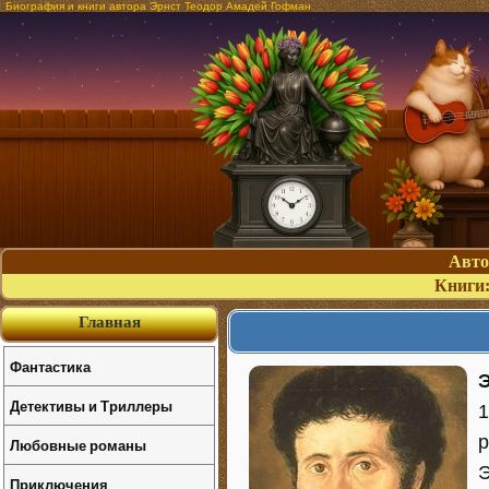
Биография и книги автора Эрнст Теодор Амадей Гофман
Авт
Книги
Главная
Фантастика
Детективы и Триллеры
1
р
Любовные романы
Э
Приключения