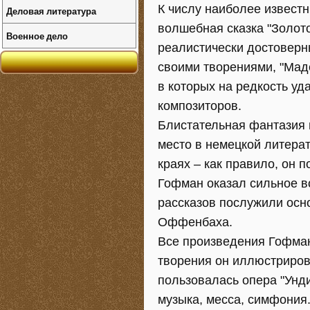
К числу наиболее извест
Деловая литература
волшебная сказка "Золотой
Военное дело
реалистически достоверны
своими творениями, "Маде
в которых на редкость у
композиторов.
Блистательная фантазия 
место в немецкой литерат
краях – как правило, он 
Гофман оказал сильное во
рассказов послужили осно
Оффенбаха.
Все произведения Гофман
творения он иллюстриров
пользовалась опера "Унди
музыка, месса, симфония.