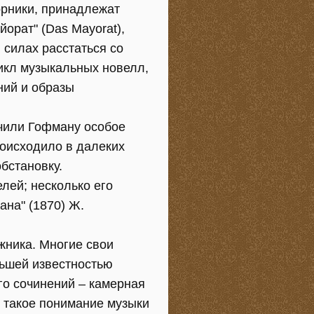
орники, принадлежат
йорат" (Das Mayorat),
 силах расстаться со
цикл музыкальных новелл,
ний и образы
ечили Гофману особое
роисходило в далеких
бстановку.
лей; несколько его
ана" (1870) Ж.
жника. Многие свои
ьшей известностью
го сочинений – камерная
х такое понимание музыки