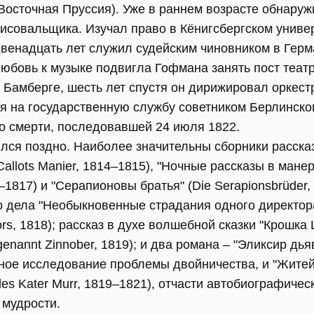
Восточная Пруссия). Уже в раннем возрасте обнаруж
исовальщика. Изучал право в Кёнигсбергском универ
венадцать лет служил судейским чиновником в Герм
юбовь к музыке подвигла Гофмана занять пост теат
 Бамберге, шесть лет спустя он дирижировал оркест
ся на государственную службу советником Берлинско
до смерти, последовавшей 24 июля 1822.
лся поздно. Наиболее значительны сборники расска
 Callots Manier, 1814–1815), "Ночные рассказы в манер
16–1817) и "Серапионовы братья" (Die Serapionsbrüder,
о дела "Необыкновенные страдания одного директора
tors, 1818); рассказ в духе волшебной сказки "Крошк
genannt Zinnober, 1819); и два романа – "Эликсир дьяв
льное исследование проблемы двойничества, и "Житей
des Kater Murr, 1819–1821), отчасти автобиографиче
 мудрости.