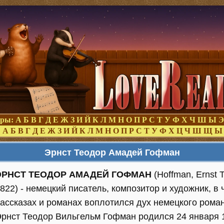
оры:
А
Б
В
Г
Д
Е
Ж
З
И
Й
К
Л
М
Н
О
П
Р
С
Т
У
Ф
Х
Ч
Ш
Ы
Э
:
А
Б
В
Г
Д
Е
Ж
З
И
Й
К
Л
М
Н
О
П
Р
С
Т
У
Ф
Х
Ц
Ч
Ш
Щ
Ы
Эрнст Теодор Амадей Гофман
ЭРНСТ ТЕОДОР АМАДЕЙ ГОФМАН
(Hoffman, Ernst 
822) - немецкий писатель, композитор и художник, в
ассказах и романах воплотился дух немецкого рома
рнст Теодор Вильгельм Гофман родился 24 января 1