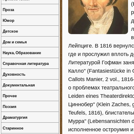
(
Проза
р
Юмор
д
л
Детское
в
Дом и семья
Лейпциге. В 1816 вернул
Наука, Образование
где и прослужил вплоть 
Литературой Гофман заня
Справочная литература
Калло" (Fantasiestücke in
Духовность
Callots Manier, 2 vol., 18
Документальная
о проблемах театральног
Прочее
Leiden eines Theaterdirek
Циннобер" (Klein Zaches, 
Поэзия
Teufels, 1816), блистате
Драматургия
Мурра" (Lebensansichten 
Старинное
исполненное остроумия и