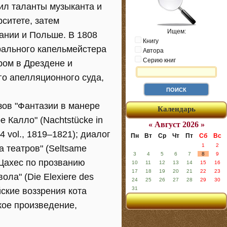
ил таланты музыканта и
ситете, затем
Ищем:
ании и Польше. В 1808
Книгу
рального капельмейстера
Автора
Серию книг
ром в Дрездене и
го апелляционного суда,
зов "Фантазии в манере
Календарь
е Калло" (Nachtstücke in
« Август 2026 »
 4 vol., 1819–1821); диалог
Пн
Вт
Ср
Чт
Пт
Сб
Вс
1
2
 театров" (Seltsame
3
4
5
6
7
8
9
а Цахес по прозванию
10
11
12
13
14
15
16
17
18
19
20
21
22
23
ола" (Die Elexiere des
24
25
26
27
28
29
30
31
ские воззрения кота
ское произведение,