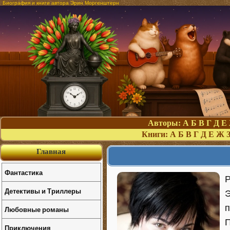
Биография и книги автора Эрин Моргенштерн
Авторы:
А
Б
В
Г
Д
Е
Книги:
А
Б
В
Г
Д
Е
Ж
Главная
Фантастика
Р
Детективы и Триллеры
Э
п
Любовные романы
П
Приключения