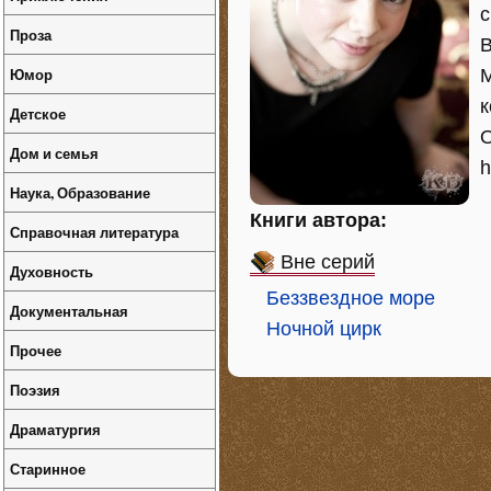
с
Проза
В
Юмор
М
к
Детское
О
Дом и семья
h
Наука, Образование
Книги автора:
Справочная литература
Вне серий
Духовность
Беззвездное море
Документальная
Ночной цирк
Прочее
Поэзия
Драматургия
Старинное