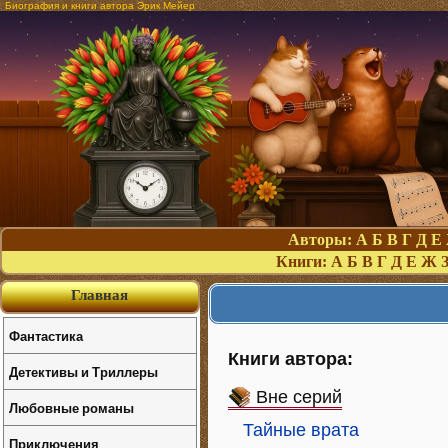
Биография и книги автора Эрик Мейер
Авторы:
А
Б
В
Г
Д
Е
Книги:
А
Б
В
Г
Д
Е
Ж
Главная
Фантастика
Книги автора:
Детективы и Триллеры
Вне серий
Любовные романы
Тайные врата
Приключения