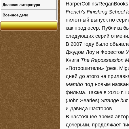
HarperCollins/ReganBooks
Деловая литература
French's Finishing School f
Военное дело
пилотный выпуск по сер
как продюсер. Публика бы
следующих серий отмени
В 2007 году было объявл
Джудом Лоу и Форестом У
Книга
The Repossession 
«Потрошители» (реж. Migu
дней до этого на прилав
Mambo
под новым назва
фильма. Также в 2010 г. 
(John Searles)
Strange but
и Дэвида Пэсторов.
В настоящее время автор
дочерьми, продолжает пи