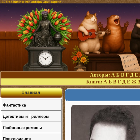
Биография и книги автора Эрик Гарсия
Авторы:
А
Б
В
Г
Д
Е
Книги:
А
Б
В
Г
Д
Е
Ж
Главная
Фантастика
Детективы и Триллеры
Любовные романы
Приключения