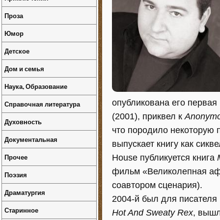
Проза
Юмор
Детское
Дом и семья
Наука, Образование
опубликована его первая
Справочная литература
(2001), приквел к
Anonymo
Духовность
что породило некоторую 
Документальная
выпускает книгу как сикв
Прочее
House публикуется книга
фильм «Великолепная афёр
Поэзия
соавтором сценария).
Драматургия
2004-й был для писателя
Старинное
Hot And Sweaty Rex
, вышл