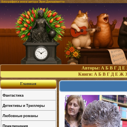
Биография и книги автора Эрик Джиакометти
Авторы:
А
Б
В
Г
Д
Е
Книги:
А
Б
В
Г
Д
Е
Ж
Главная
Фантастика
Детективы и Триллеры
Любовные романы
Приключения