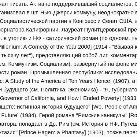
чал писать. Активно поддерживавший социалистов, С.
ганизовал в шт. Нью-Джерси коммуну, неоднократно
 Социалистической партии в Конгресс и Сенат США, а
бернатора Калифорнии. Лауреат Пулитцеровской пре
. в утопию и НФ - сатирический роман (по одноим. пь
llenium: A Comedy of the Year 2000] (1914 - "Взывая к
на тысячу лет"), представляющий собой лит. коммента
(см. Коммунизм, Социализм), развернутый на фоне м
ести роман "Промышленная республика: исследовани
ic: A Study of the America of Ten Years Hence] (1907), 
 будущего (см. Политика, Экономика) - "Я, губернат
Governor of California, and How I Ended Poverty] (193
щете: истинная история будущего" [We, People of A
he Future] (1934). Герой романа "Римские каникулы" [R
втора, попадает в Др. Рим (см. История в НФ, Путеш
тазия" [Prince Hagen: a Phantasy] (1903), позже пер