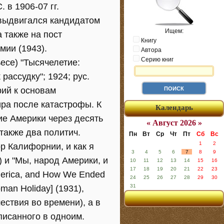
 в 1906-07 гг.
 выдвигался кандидатом
Ищем:
 также на пост
Книгу
мии (1943).
Автора
Серию книг
есе) "Тысячелетие:
 рассудку"; 1924; рус.
рий к основам
ира после катастрофы. К
Календарь
е Америки через десять
« Август 2026 »
а также два политич.
Пн
Вт
Ср
Чт
Пт
Сб
Вс
1
2
ор Калифорнии, и как я
3
4
5
6
7
8
9
3) и "Мы, народ Америки, и
10
11
12
13
14
15
16
17
18
19
20
21
22
23
merica, and How We Ended
24
25
26
27
28
29
30
31
oman Holiday] (1931),
ествия во времени), а в
еписанного в одноим.