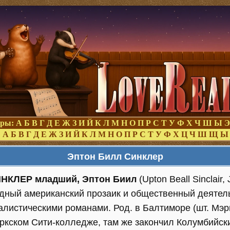
оры:
А
Б
В
Г
Д
Е
Ж
З
И
Й
К
Л
М
Н
О
П
Р
С
Т
У
Ф
Х
Ч
Ш
Ы
Э
:
А
Б
В
Г
Д
Е
Ж
З
И
Й
К
Л
М
Н
О
П
Р
С
Т
У
Ф
Х
Ц
Ч
Ш
Щ
Ы
Эптон Билл Синклер
НКЛЕР младший, Эптон Биил
(Upton Beall Sinclair, 
дный американский прозаик и общественный деятель
алистическими романами. Род. в Балтиморе (шт. Мэр
ркском Сити-колледже, там же закончил Колумбийски