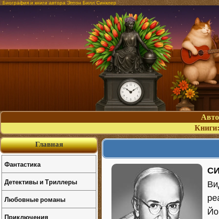
Биография и книги автора Эптон Билл Синклер
Авт
Книги
Главная
Фантастика
СИ
Детективы и Триллеры
Ви
ре
Любовные романы
Йо
Приключения