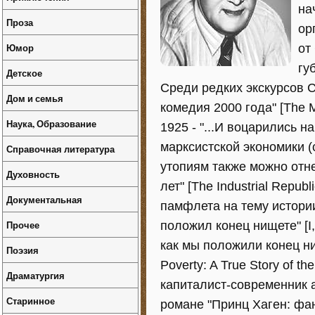
на
Проза
ор
Юмор
от
гу
Детское
Среди редких экскурсов С
Дом и семья
комедия 2000 года" [The Mi
Наука, Образование
1925 - "...И воцарились 
марксистской экономики 
Справочная литература
утопиям также можно отн
Духовность
лет" [The Industrial Republ
Документальная
памфлета на тему истории
Прочее
положил конец нищете" [I,
как мы положили конец ни
Поэзия
Poverty: A True Story of t
Драматургия
капиталист-современник а
Старинное
романе "Принц Хаген: фан