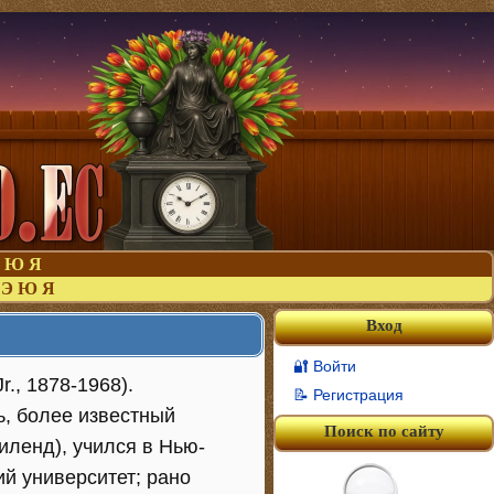
Ю
Я
Э
Ю
Я
Вход
🔐 Войти
Jr., 1878-1968).
📝 Регистрация
, более известный
Поиск по сайту
иленд), учился в Нью-
й университет; рано