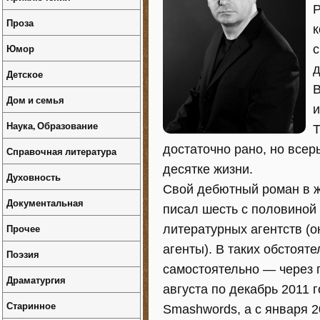
Р
Проза
к
Юмор
с
д
Детское
В
Дом и семья
и
Наука, Образование
Т
достаточно рано, но всер
Справочная литература
десятке жизни.
Духовность
Свой дебютный роман в ж
Документальная
писал шесть с половиной 
Прочее
литературных агентств (он
агенты). В таких обстоят
Поэзия
самостоятельно — через 
Драматургия
августа по декабрь 2011 
Старинное
Smashwords, а с января 2