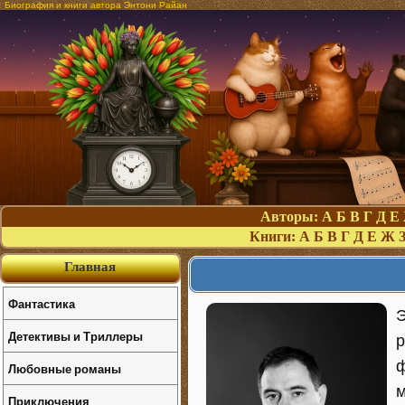
Биография и книги автора Энтони Райан
Авторы:
А
Б
В
Г
Д
Е
Книги:
А
Б
В
Г
Д
Е
Ж
Главная
Фантастика
Э
Детективы и Триллеры
р
ф
Любовные романы
м
Приключения