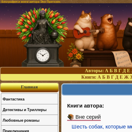
Биография и книги автора Энн Прегозин
Авторы:
А
Б
В
Г
Д
Е
Книги:
А
Б
В
Г
Д
Е
Ж
Главная
Фантастика
Книги автора:
Детективы и Триллеры
Вне серий
Любовные романы
Шесть собак, которые м
Приключения