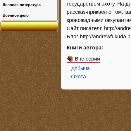
государством охоту. На д
Деловая литература
рассказ-приквел о том, к
Военное дело
кровожадными оккупантам
Сайт писателя http://andr
Блог http://andrewfukuda.b
Книги автора:
Вне серий
Добыча
Охота