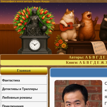
Биография и книги автора Эндрю Фукуда
Авторы:
А
Б
В
Г
Д
Е
Книги:
А
Б
В
Г
Д
Е
Ж
Главная
Фантастика
С
Детективы и Триллеры
«
я
Любовные романы
Г
Приключения