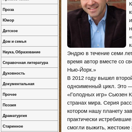
К
Проза
к
Юмор
и
н
Детское
«
Дом и семья
к
Наука, Образование
Эндрю в течение семи ле
время автор вместе со св
Справочная литература
Нью-Йорк.»
Духовность
В 2012 году вышел второ
Документальная
одноименный цикл. Это —
Прочее
«Голодных игр» Сьюзен К
странах мира. Серия рас
Поэзия
котором нашу планету за
Драматургия
практически истребившие 
Старинное
смогли выжить, жестокие