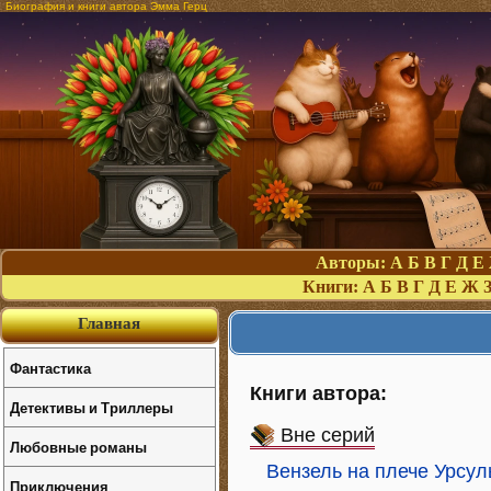
Биография и книги автора Эмма Герц
Авторы:
А
Б
В
Г
Д
Е
Книги:
А
Б
В
Г
Д
Е
Ж
Главная
Фантастика
Книги автора:
Детективы и Триллеры
Вне серий
Любовные романы
Вензель на плече Урсу
Приключения