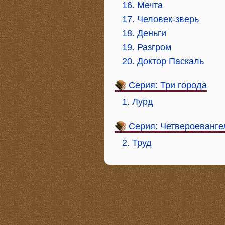
16. Мечта
17. Человек-зверь
18. Деньги
19. Разгром
20. Доктор Паскаль
Серия: Три города
1. Лурд
Серия: Четвероеванге
2. Труд