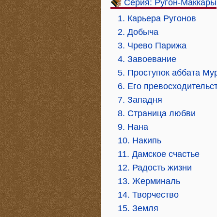
Серия: Ругон-Маккары
1. Карьера Ругонов
2. Добыча
3. Чрево Парижа
4. Завоевание
5. Проступок аббата Му
6. Его превосходительс
7. Западня
8. Страница любви
9. Нана
10. Накипь
11. Дамское счастье
12. Радость жизни
13. Жерминаль
14. Творчество
15. Земля