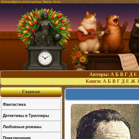
Биография и книги автора Эмиль Золя
Авторы:
А
Б
В
Г
Д
Е
Книги:
А
Б
В
Г
Д
Е
Ж
Главная
Фантастика
Детективы и Триллеры
Любовные романы
Приключения