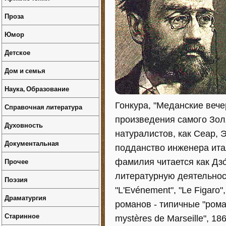
Проза
Юмор
Детское
Дом и семья
Наука, Образование
Гонкура, "Меданские вече
Справочная литература
произведения самого Зол
Духовность
натуралистов, как Сеар, 
Документальная
подданство инженера ита
Прочее
фамилия читается как Дзо
литературную деятельност
Поэзия
"L'Evénement", "Le Figaro"
Драматургия
романов - типичные "рома
Старинное
mystères de Marseille", 