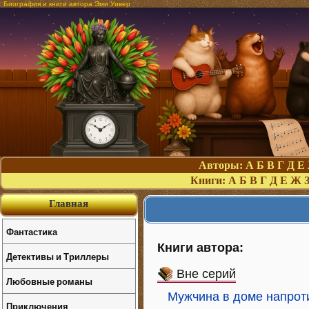
Биография и книги автора Эми Уивер
Авторы:
А
Б
В
Г
Д
Е
Книги:
А
Б
В
Г
Д
Е
Ж
Главная
Фантастика
Книги автора:
Детективы и Триллеры
Вне серий
Любовные романы
Мужчина в доме напрот
Приключения