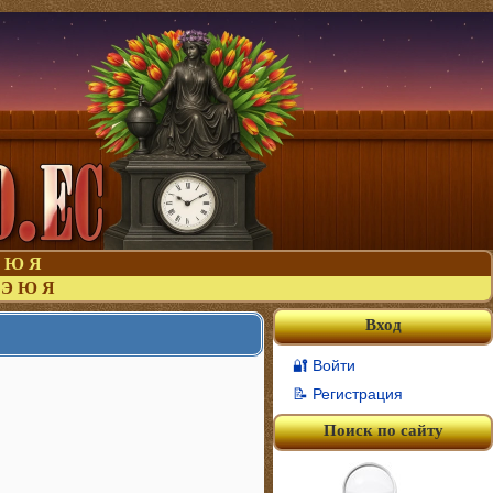
Ю
Я
Э
Ю
Я
Вход
🔐 Войти
📝 Регистрация
Поиск по сайту