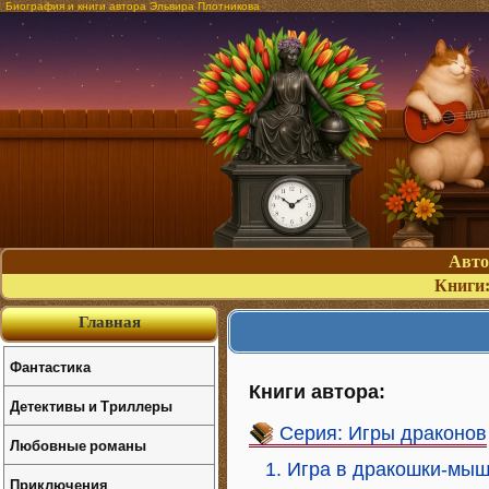
Биография и книги автора Эльвира Плотникова
Авт
Книги
Главная
Фантастика
Книги автора:
Детективы и Триллеры
Серия: Игры драконов
Любовные романы
1. Игра в дракошки-мы
Приключения