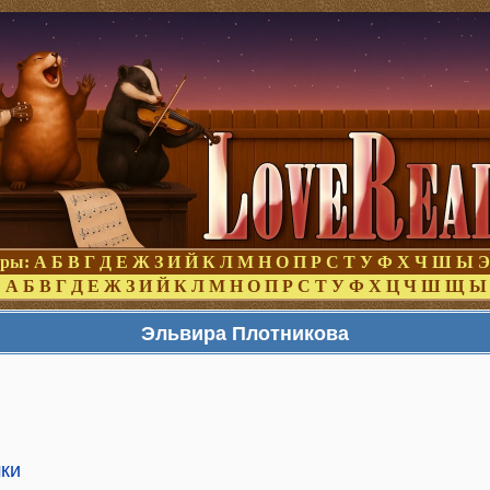
оры:
А
Б
В
Г
Д
Е
Ж
З
И
Й
К
Л
М
Н
О
П
Р
С
Т
У
Ф
Х
Ч
Ш
Ы
Э
:
А
Б
В
Г
Д
Е
Ж
З
И
Й
К
Л
М
Н
О
П
Р
С
Т
У
Ф
Х
Ц
Ч
Ш
Щ
Ы
Эльвира Плотникова
шки