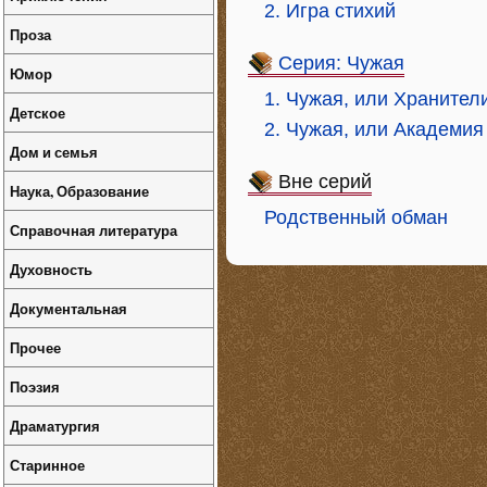
2. Игра стихий
Проза
Серия: Чужая
Юмор
1. Чужая, или Хранител
Детское
2. Чужая, или Академия
Дом и семья
Вне серий
Наука, Образование
Родственный обман
Справочная литература
Духовность
Документальная
Прочее
Поэзия
Драматургия
Старинное