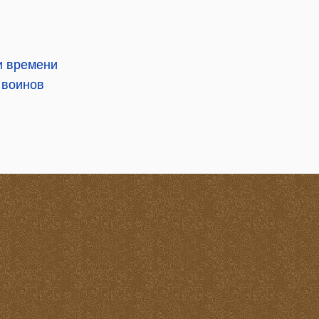
и времени
 воинов