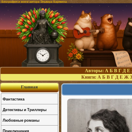
Биография и книги автора Эльвира Барякина
Авторы:
А
Б
В
Г
Д
Е
Книги:
А
Б
В
Г
Д
Е
Ж
Главная
Фантастика
Детективы и Триллеры
Любовные романы
Приключения