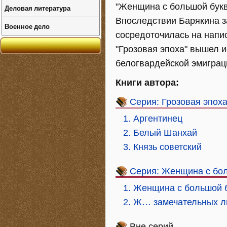
"Женщина с большой букв
Деловая литература
Впоследствии Барякина з
Военное дело
сосредоточилась на напис
"Грозовая эпоха" вышел 
белогвардейской эмиграци
Книги автора:
Серия: Грозовая эпох
1. Аргентинец
2. Белый Шанхай
3. Князь советский
Серия: Женщина с бо
1. Женщина с большой 
2. Ж… замечательных 
Вне серий