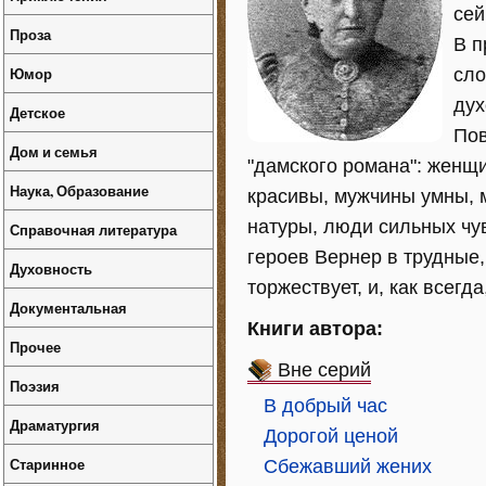
сей
Проза
В п
Юмор
сло
дух
Детское
Пов
Дом и семья
"дамского романа": женщ
Наука, Образование
красивы, мужчины умны, 
натуры, люди сильных чув
Справочная литература
героев Вернер в трудные,
Духовность
торжествует, и, как всегд
Документальная
Книги автора:
Прочее
Вне серий
Поэзия
В добрый час
Драматургия
Дорогой ценой
Старинное
Сбежавший жених