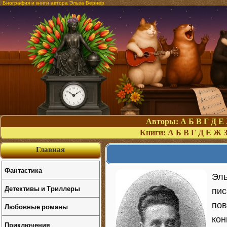
Биография и книги автора Эльза Вернер
Авторы:
А
Б
В
Г
Д
Е
Книги:
А
Б
В
Г
Д
Е
Ж
Главная
Фантастика
Эль
Детективы и Триллеры
пис
пов
Любовные романы
кон
Приключения