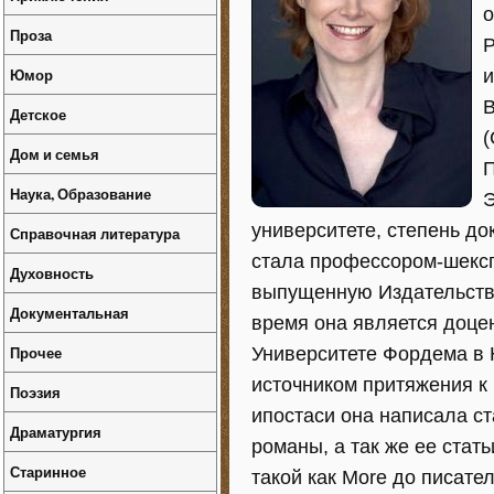
о
Проза
Р
Юмор
и
B
Детское
(
Дом и семья
П
Наука, Образование
Э
университете, степень до
Справочная литература
стала профессором-шексп
Духовность
выпущенную Издательств
Документальная
время она является доцен
Прочее
Университете Фордема в 
источником притяжения к
Поэзия
ипостаси она написала с
Драматургия
романы, а так же ее стат
Старинное
такой как More до писател