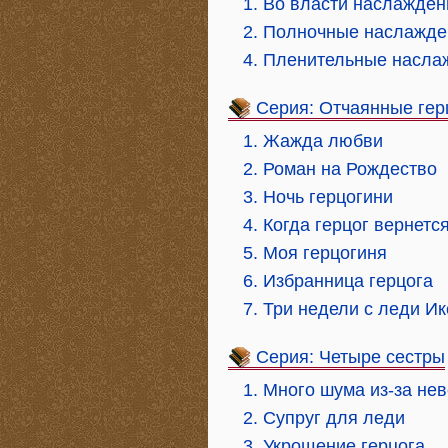
1. Во власти наслажден
2. Полночные наслажде
4. Пленительные насла
Серия: Отчаянные гер
1. Жажда любви
2. Роман на Рождество
3. Ночь герцогини
4. Когда герцог вернетс
5. Моя герцогиня
6. Избранница герцога
7. Три недели с леди Ик
Серия: Четыре сестры
1. Много шума из-за не
2. Супруг для леди
3. Укрощение герцога