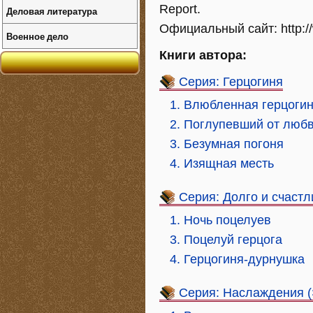
Report.
Деловая литература
Официальный сайт: http:/
Военное дело
Книги автора:
Серия: Герцогиня
1. Влюбленная герцоги
2. Поглупевший от люб
3. Безумная погоня
4. Изящная месть
Серия: Долго и счастл
1. Ночь поцелуев
3. Поцелуй герцога
4. Герцогиня-дурнушка
Серия: Наслаждения 