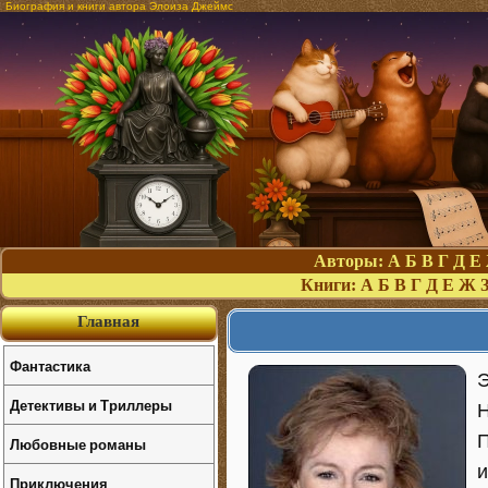
Биография и книги автора Элоиза Джеймс
Авторы:
А
Б
В
Г
Д
Е
Книги:
А
Б
В
Г
Д
Е
Ж
Главная
Фантастика
Э
Детективы и Триллеры
Н
П
Любовные романы
и
Приключения