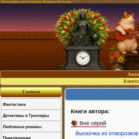
Биография и книги автора Эльмира Нетесова
Авт
Книги
Главная
Фантастика
Книги автора:
Детективы и Триллеры
Вне серий
Любовные романы
Выскочка из отморозков
Приключения