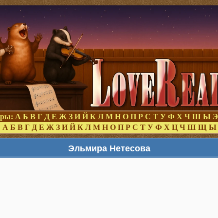
оры:
А
Б
В
Г
Д
Е
Ж
З
И
Й
К
Л
М
Н
О
П
Р
С
Т
У
Ф
Х
Ч
Ш
Ы
Э
:
А
Б
В
Г
Д
Е
Ж
З
И
Й
К
Л
М
Н
О
П
Р
С
Т
У
Ф
Х
Ц
Ч
Ш
Щ
Ы
Эльмира Нетесова