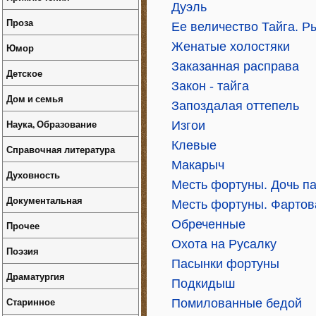
Дуэль
Проза
Ее величество Тайга. Р
Женатые холостяки
Юмор
Заказанная расправа
Детское
Закон - тайга
Дом и семья
Запоздалая оттепель
Наука, Образование
Изгои
Клевые
Справочная литература
Макарыч
Духовность
Месть фортуны. Дочь п
Документальная
Месть фортуны. Фартов
Обреченные
Прочее
Охота на Русалку
Поэзия
Пасынки фортуны
Драматургия
Подкидыш
Старинное
Помилованные бедой