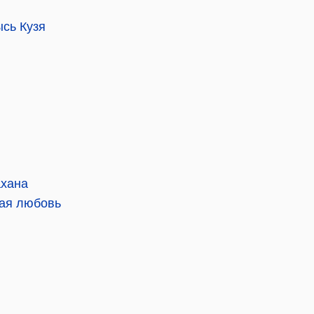
ысь Кузя
ахана
ая любовь