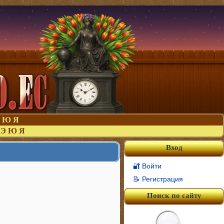
Ю
Я
Э
Ю
Я
Вход
🔐 Войти
📝 Регистрация
Поиск по сайту