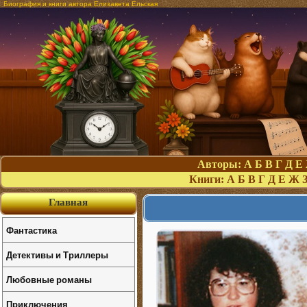
Биография и книги автора Елизавета Ельская
Авторы:
А
Б
В
Г
Д
Е
Книги:
А
Б
В
Г
Д
Е
Ж
Главная
Фантастика
Детективы и Триллеры
Любовные романы
Приключения